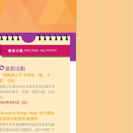
最新活動
「煤氣攜小手 母親節『糉』大
愛」活動
煤氣公司邀請40位本會患者及家屬出席
學習製作糉子，宣揚「關愛共融」的信
息。
2017年5月7日（日）
Research Brings Hope 港大實驗
室參觀活動暨新春團拜
香港大學李嘉誠醫學院邀請本會會員參
觀骨骼疾病研究實驗室。當日亦舉行了