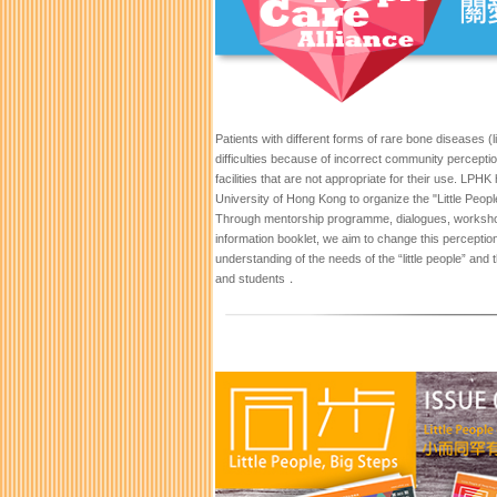
Patients with different forms of rare bone diseases (l
difficulties because of incorrect community percepti
facilities that are not appropriate for their use. LPH
University of Hong Kong to organize the "Little Peop
Through mentorship programme, dialogues, worksho
information booklet, we aim to change this perceptio
understanding of the needs of the “little people” and 
and students．