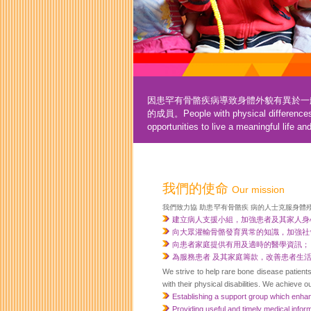
因患罕有骨骼疾病導致身體外貌有異於一
的成員。
People with physical differenc
opportunities to live a meaningful life 
我們的使命
Our mission
我們致力協 助患罕有骨骼疾 病的人士克服身體
建立病人支援小組，加強患者及其家人身
向大眾灌輸骨骼發育異常的知識，加強社
向患者家庭提供有用及適時的醫學資訊；
為服務患者 及其家庭籌款，改善患者生
We strive to help rare bone disease patients
with their physical disabilities. We achieve 
Establishing a support group which enha
Providing useful and timely medical informa