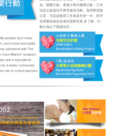
為」關愛行動。透過大學生輔導計劃，工作
坊及出版資訊手冊等連串活動，我們希望讓
公眾，尤其是教育工作者及年青一代，對罕
見骨骼疾病及患者的需要有更 多了解。
行
動分為以下兩個項目：
ittle people) face many
on, and school and public
K has partnered with The
le Care Alliance" program.
ps and a specialized
n for a better community
the role of school teachers