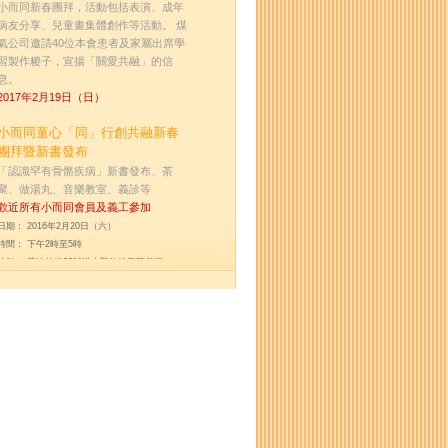
小而同新春團拜，活動包括表演、成年
病友分享、兒童畫集體創作等活動。 煤
氣公司邀請40位本會患者及家屬出席學
習製作糉子，宣揚「關愛共融」的信
息。
2017年2月19日（日）
小而同童心「同」行創共融新春
團拜暨新書發布
「認識罕有骨骼疾病」新書發布、茶
聚、做湯丸、音樂教室、義診等
歡近所有小而同會員及義工參加
日期： 2016年2月20日（六）
時間： 下午2時至5時
地點： 薄扶林道82號港大聖約翰學院餐廳
費用： 全免
有興趣請向Serene (serenechu@lphk.org)報名
小而同新春團拜暨國際罕見疾病日活動
(「同」步成長大哥
哥大姐姐計劃第3個活動)
茶聚、響應罕見疾病日手工製作、分享講座、抽獎、義診等
歡近所有小而同會員及義工參加
日期： 2015年2月28日（六）
時間： 下午1時正至5時
地點： 薄扶林道82號港大聖約翰學院餐廳