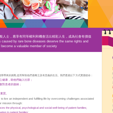
般人士，應享有同等權利和機會活出精彩人生，成為社會有價值
es caused by rare bone diseases deserve the same rights and
and become a valuable member of society
殘障帶來的挑戰,從而幫助他們過獨立及有意義的生活。
我們透過以下方式實踐使命：
心健康，助他們融
入社群；
會對
患者的接納；
活
素質。
 to live an independent and fulfilling life by overcoming challenges associated
our mission through:
nces the physical, psycho
logical and social well-being of patient families;
tion to patient families;