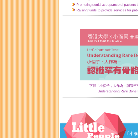
Promoting social acceptance of patients b
Raising funds to provide services for pati
下載「小個子，大作為－認識罕有骨骼疾病」（
Understanding Rare Bon