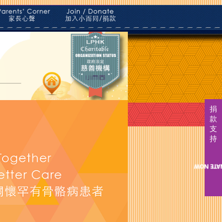
捐
款
支
持